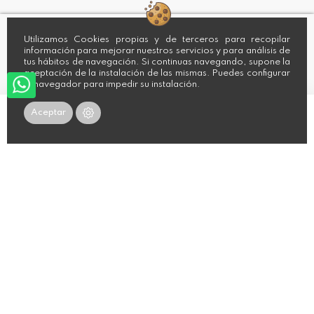
TIENDA ONLINE
Utilizamos Cookies propias y de terceros para recopilar
información para mejorar nuestros servicios y para análisis de
Aviso legal
tus hábitos de navegación. Si continuas navegando, supone la
Política de privacidad
aceptación de la instalación de las mismas. Puedes configurar
tu navegador para impedir su instalación.
Términos y condiciones
Terminos y condiciones para
profesionales
Aceptar
Añadir al carrito
Condiciones de Envio
Ley de transparencia
CONTACTO
Paseo del Niño, 4 - Nave B-1
39300 Torrelavega,
Cantabria.
942 88 10 15
hola@sachanaturalfashion.es