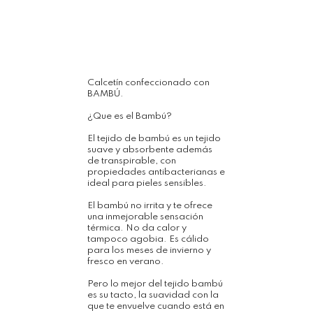
Calcetín confeccionado con
BAMBÚ.
¿Que es el Bambú?
El tejido de bambú es un tejido
suave y absorbente además
de transpirable, con
propiedades antibacterianas e
ideal para pieles sensibles.
El bambú no irrita y te ofrece
una inmejorable sensación
térmica. No da calor y
tampoco agobia. Es cálido
para los meses de invierno y
fresco en verano.
Pero lo mejor del tejido bambú
es su tacto, la suavidad con la
que te envuelve cuando está en