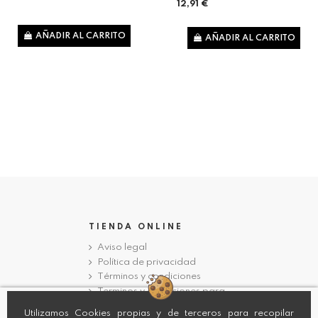
12,91 €
AÑADIR AL CARRITO
AÑADIR AL CARRITO
TIENDA ONLINE
Aviso legal
Política de privacidad
Términos y condiciones
Terminos y condiciones para
profesionales
Utilizamos Cookies propias y de terceros para recopilar
Condiciones de Envio