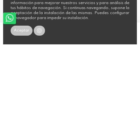
información para mejorar nuestros servicios y para análisis de
Ley de transparencia
tus hábitos de navegación. Si continuas navegando, supone la
aceptación de la instalación de las mismas. Puedes configurar
tu navegador para impedir su instalación.
Aceptar
Añadir al carrito
CONTACTO
Paseo del Niño, 4 - Nave B-1
39300 Torrelavega,
Cantabria.
942 88 10 15
hola@sachanaturalfashion.es
AYUDA
Mi cuenta
Mis pedidos
Contacto