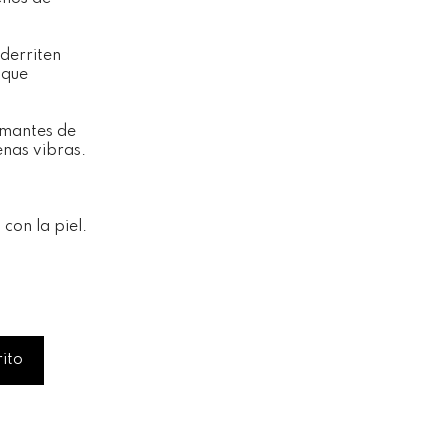
derriten
 que
amantes de
enas vibras.
con la piel.
rito