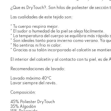
¿Que es DryTouch?. Son hilos de poliester de sección t
Las cualidades de este tejido son:
* Tu cuerpo respira mejor.
* El sudor o humedad de la piel se aleja fácilmente.
* La temperatura del cuerpo se equilibra más rápido s
* Son ideales tanto para invierno como verano. Ya q
* No sentiras ni frio ni calor.
* Gracias a su talón incorporado el calcetín se mantien
El interior del calcetín y al contacto con tu piel, es de
Recomendaciones de lavado:
Lavado máximo 40ºC
Lavar siempre del revés.
Composición:
45% Poliester DryTouch
35% Algodón