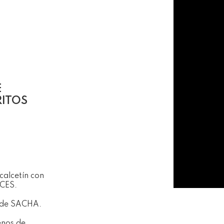
E
ITOS
 calcetín con
ICES.
 de SACHA.
lenos de