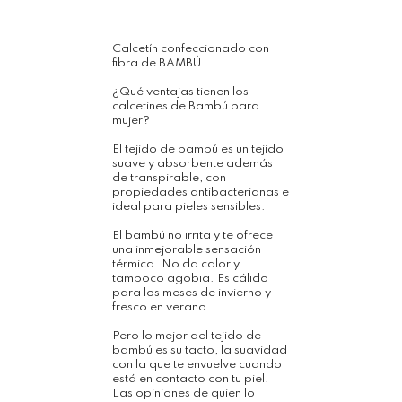
Calcetín confeccionado con
fibra de BAMBÚ.
¿Qué ventajas tienen los
calcetines de Bambú para
mujer?
El tejido de bambú es un tejido
suave y absorbente además
de transpirable, con
propiedades antibacterianas e
ideal para pieles sensibles.
El bambú no irrita y te ofrece
una inmejorable sensación
térmica. No da calor y
tampoco agobia. Es cálido
para los meses de invierno y
fresco en verano.
Pero lo mejor del tejido de
bambú es su tacto, la suavidad
con la que te envuelve cuando
está en contacto con tu piel.
Las opiniones de quien lo