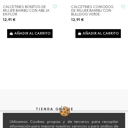
CALCETINES BONITOS DE
CALCETINES COMODOS
MUJER BAMBU CON ABEJA
DE MUJER BAMBU CON
EN FLOR
BULLDOG VERDE.
12,91 €
12,91 €
AÑADIR AL CARRITO
AÑADIR AL CARRITO
TIENDA ONLINE
Aviso legal
Utilizamos Cookies propias y de terceros para recopilar
Política de privacidad
información para mejorar nuestros servicios y para análisis de