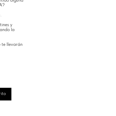
ntido alguna
A?
.
tines y
eando la
 te llevarán
rito