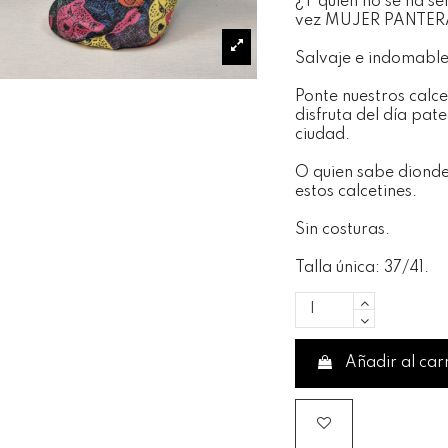
¿Y quien no se ha se
vez MUJER PANTER
Salvaje e indomable
Ponte nuestros calce
disfruta del día pat
ciudad.
O quien sabe dionde
estos calcetines.
Sin costuras.
Talla única: 37/41.
Añadir al car