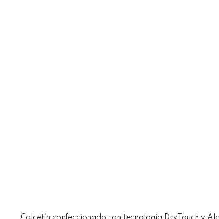
Calcetín confeccionado con tecnología DryTouch y Al