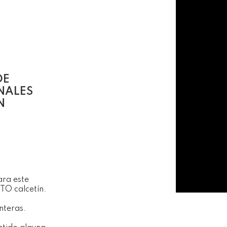
DE
NALES
N
ra este
TO calcetín.
nteras.