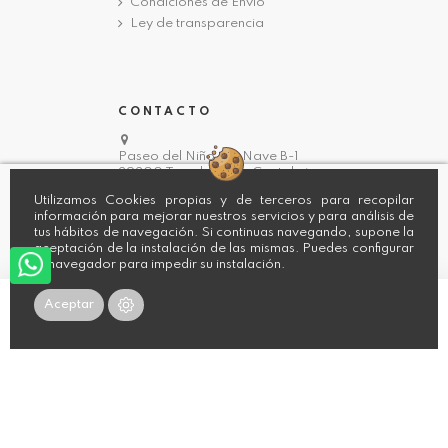
Condiciones de Envio
Ley de transparencia
CONTACTO
Paseo del Niño, 4 - Nave B-1
39300 Torrelavega, Cantabria.
942 88 10 15
Utilizamos Cookies propias y de terceros para recopilar
hola@sachanaturalfashion.es
información para mejorar nuestros servicios y para análisis de
tus hábitos de navegación. Si continuas navegando, supone la
aceptación de la instalación de las mismas. Puedes configurar
tu navegador para impedir su instalación.
Aceptar
AYUDA
Añadir al carrito
Mi cuenta
Mis pedidos
Contacto