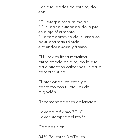
Las cualidades de este tejido
son:
* Tu cuerpo respira mejor.
* El sudor o humedad de la piel
se aleja fácilmente.
* La temperatura del cuerpo se
equilibra más rápido
sintiendose seco y fresco.
El Lurex es fibra metalica
entrelazada en el tejido la cual
da a nuestros calcetines un brillo
caracteristico.
El interior del calcetín y al
contacto con tu piel, es de
Algodón.
Recomendaciones de lavado:
Lavado máximo 30ºC
Lavar siempre del revés.
Composición:
34% Poliester DryTouch