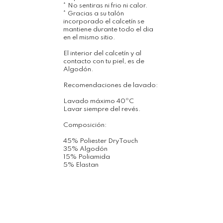
* No sentiras ni frio ni calor.
* Gracias a su talón
incorporado el calcetín se
mantiene durante todo el dia
en el mismo sitio.
El interior del calcetín y al
contacto con tu piel, es de
Algodón.
Recomendaciones de lavado:
Lavado máximo 40ºC
Lavar siempre del revés.
Composición:
45% Poliester DryTouch
35% Algodón
15% Poliamida
5% Elastan