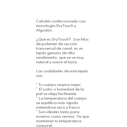
Calcetín confeccionado con
tecnología DryTouch y
Algodón.
¿Que es DryTouch?. Son hilos
de poliester de sección
transversal de canal, es un
tejido genuino de alto
rendimiento, que se ve muy
natural y suave al tacto.
Las cualidades de este tejido
son:
* Tu cuerpo respira mejor.
* El sudor o humedad de la
piel se aleja fácilmente.
* La temperatura del cuerpo
se equilibra más rápido
sintiendose seco y fresco.
* Son ideales tanto para
invierno como verano. Ya que
mantienen tu temperatura
corporal.