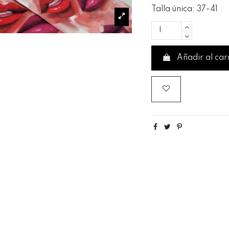
Talla única: 37-41
Añadir al car