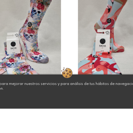
ara mejorar nuestros servicios y para análisis de tus hábitos de navegac
ón.
ALCETINES
CALCETINES
ALAVERA Y ROSAS
FLAMENCOS
2,91 €
12,91 €
AÑADIR AL CARRITO
AÑADIR AL CARRITO