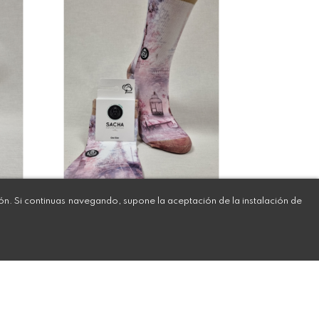
ión. Si continuas navegando, supone la aceptación de la instalación de
CALCETINES
CONFORTABLES DE
MUJER CON DIBUJO
DE PARIS
13,29 €