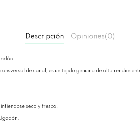
Descripción
Opiniones
(0)
godón.
ransversal de canal, es un tejido genuino de alto rendimient
intiendose seco y fresco.
 Algodón.