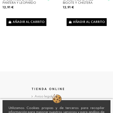
PANTERA Y LEOPARDO
BIGOTE Y CHISTERA
12,91 €
12,91 €
AÑADIR AL CARRITO
AÑADIR AL CARRITO
TIENDA ONLINE
Aviso legal
Política de privacidad
Términos y condiciones
Utilizamos Cookies propias y de terceros para recopilar
información para mejorar nuestros servicios y para análisis de
Terminos y condiciones para