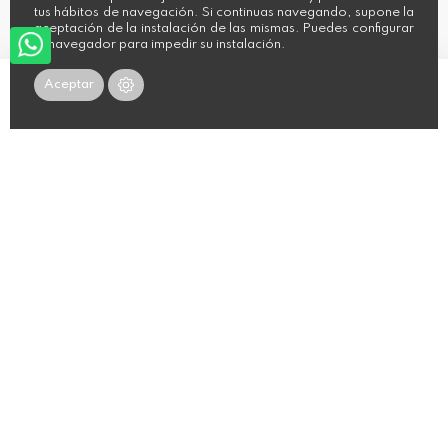
tus hábitos de navegación. Si continuas navegando, supone la
profesionales
aceptación de la instalación de las mismas. Puedes configurar
Condiciones de Envio
tu navegador para impedir su instalación.
Ley de transparencia
Aceptar
Añadir al carrito
CONTACTO
Paseo del Niño, 4 - Nave B-1
39300 Torrelavega,
Cantabria.
942 88 10 15
hola@sachanaturalfashion.es
AYUDA
Mi cuenta
Mis pedidos
Contacto