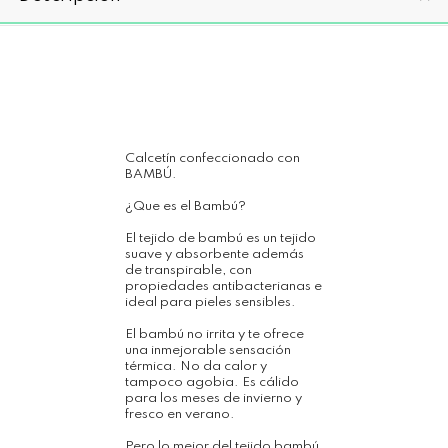
Calcetín confeccionado con
BAMBÚ.
¿Que es el Bambú?
El tejido de bambú es un tejido
suave y absorbente además
de transpirable, con
propiedades antibacterianas e
ideal para pieles sensibles.
El bambú no irrita y te ofrece
una inmejorable sensación
térmica. No da calor y
tampoco agobia. Es cálido
para los meses de invierno y
fresco en verano.
Pero lo mejor del tejido bambú